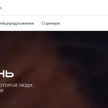
16
пецпредложения
О дилере
НЬ
КОТОРОЙ ЛЮДИ.
НИ