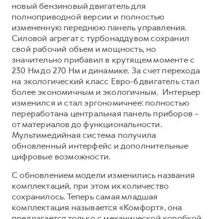
Сервис для корпоративных клиентов
новый бензиновый двигатель для
полноприводной версии и полностью
HAVAL Лизинг
АКСЕССУАРЫ HAVAL
измененную переднюю панель управления.
Автомобильные аксессуары
Силовой агрегат с турбонаддувом сохранил
свой рабочий объем и мощность, но
АКСЕССУАРЫ HAVAL
Коллекция CITY
значительно прибавил в крутящем моменте с
Автомобильные аксессуары
Коллекция Базовая
230 Нм до 270 Нм и динамике. За счет перехода
Коллекция CITY
Коллекция Детская
на экологический класс Евро-6 двигатель стал
более экономичным и экологичным. Интерьер
Коллекция Базовая
изменился и стал эргономичнее: полностью
Коллекция Детская
переработана центральная панель приборов –
от материалов до функциональности.
Мультимедийная система получила
обновленный интерфейс и дополнительные
цифровые возможности.
С обновлением модели изменились названия
комплектаций, при этом их количество
сохранилось. Теперь самая младшая
комплектация называется «Комфорт», она
предлагается только с механической коробкой