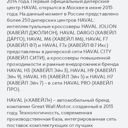
2014 года. Первый официальный дилерский
центр HAVAL открылся в Москве в июне 2015
года. На данный момент в России представлено
более 250 дилерских центров HAVAL:
интеллектуальные кроссоверы HAVAL JOLION
(ХАВЕЙЛ ДЖО́ЛИОН), HAVAL DARGO (ХАВЕЙЛ
ДА́РГО), HAVAL М6 (ХАВЕЙЛ M6), HAVAL F7
(ХАВЕЙЛ Ф7) и HAVAL F7x (ХАВЕЙЛ Ф7 Икс)
представлены в дилерской сети HAVAL CITY
(ХАВЕЙЛ СИТИ), а кроссоверы повышенной
проходимости и рамные внедорожники бренда
HAVAL H3 (ХАВЕЙЛ Эйч 3), HAVAL H9 (ХАВЕЙЛ
Эйч 9), HAVAL H5 (ХАВЕЙЛ Эйч 5) и HAVAL H7
(ХАВЕЙЛ Эйч 7) – в сети HAVAL PRO (ХАВЕЙЛ
ПРО).
HAVAL («ХАВЕЙЛ») – автомобильный бренд
компании Great Wall Motor, созданный в 2013
году. Технологичность, современная
производственная база, интегрированная сеть
поставок комплектующих от лучших