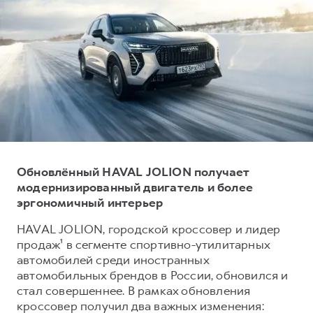
Тест-драйв
СЕРВИСНОЕ ОБСЛУЖИВАНИЕ
О дилере
Трейд-ин
Нулевое ТО
Наша команда
DARGO
DARGO X
Программа «Помощь на дороге»
Контакты
от 3 199 000 ₽
от 3 499 000 ₽
КРЕДИТ И СТРАХОВАНИЕ
Регламенты технического обслуживания
Кредитный калькулятор
Электронный ПТС
Страхование
Кредит
ПОДДЕРЖКА
Обновлённый HAVAL JOLION получает
F7
F7X
GWM Безопасность
от 2 899 000 ₽
от 3 599 000 ₽
модернизированный двигатель и более
эргономичный интерьер
КОРПОРАТИВНЫМ КЛИЕНТАМ
Гарантия HAVAL
Для малого бизнеса
Мобильное приложение GWM
HAVAL JOLION, городской кроссовер и лидер
продаж¹ в сегменте спортивно-утилитарных
Корпоративным клиентам
Программа «HAVAL Защита+»
автомобилей среди иностранных
Крупным корпоративным клиентам
Руководства по эксплуатации
автомобильных брендов в России, обновился и
POER
стал совершеннее. В рамках обновления
от 3 449 000 ₽
Система управления автопарком
Подписки
кроссовер получил два важных изменения: