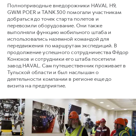
Сервис для корпоративных клиентов
Полноприводные внедорожники HAVAL H9,
HAVAL Лизинг
АКСЕССУАРЫ HAVAL
GWM POER и TANK 300 помогали участникам
добраться до точек старта полетов и
Автомобильные аксессуары
перевозили оборудование. Они также
АКСЕССУАРЫ HAVAL
Коллекция CITY
выполняли функцию мобильного штаба и
использовались наземной командой для
Автомобильные аксессуары
Коллекция Базовая
передвижения по маршрутам экспедиций. В
Коллекция CITY
Коллекция Детская
продолжение успешного сотрудничества Фёдор
Конюхов и сотрудники его штаба посетили
Коллекция Базовая
завод HAVAL. Сам путешественник проживает в
Коллекция Детская
Тульской области и был наслышан о
деятельности компании в регионе еще до
визита на предприятие.