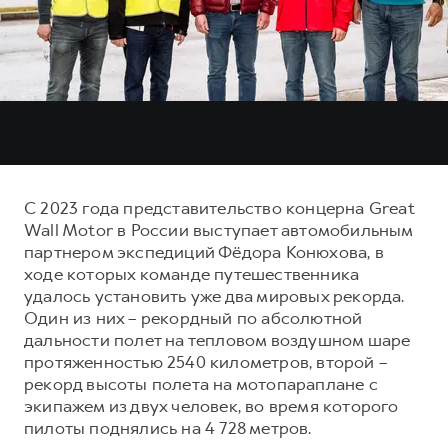
Тест-драйв
СЕРВИСНОЕ ОБСЛУЖИВАНИЕ
О дилере
Трейд-ин
Нулевое ТО
Наша команда
DARGO
DARGO X
Программа «Помощь на дороге»
Контакты
от 3 199 000 ₽
от 3 499 000 ₽
КРЕДИТ И СТРАХОВАНИЕ
Регламенты технического обслуживания
Кредитный калькулятор
Электронный ПТС
Страхование
С 2023 года представительство концерна Great
Кредит
ПОДДЕРЖКА
Wall Motor в России выступает автомобильным
F7
F7X
партнером экспедиций Фёдора Конюхова, в
GWM Безопасность
от 2 899 000 ₽
от 3 599 000 ₽
ходе которых команде путешественника
КОРПОРАТИВНЫМ КЛИЕНТАМ
Гарантия HAVAL
удалось установить уже два мировых рекорда.
Один из них – рекордный по абсолютной
Для малого бизнеса
Мобильное приложение GWM
дальности полет на тепловом воздушном шаре
Корпоративным клиентам
Программа «HAVAL Защита+»
протяженностью 2540 километров, второй –
рекорд высоты полета на мотопараплане с
Крупным корпоративным клиентам
Руководства по эксплуатации
POER
экипажем из двух человек, во время которого
от 3 449 000 ₽
Система управления автопарком
Подписки
пилоты поднялись на 4 728 метров.