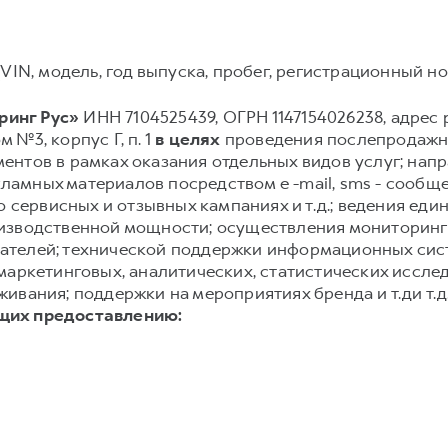
VIN, модель, год выпуска, пробег, регистрационный ном
инг Рус»
ИНН 7104525439, ОГРН 1147154026238, адрес р
м №3, корпус Г, п. 1
в целях
проведения послепродажно
нтов в рамках оказания отдельных видов услуг; нап
амных материалов посредством e -mail, sms - сообще
о сервисных и отзывных кампаниях и т.д.; ведения еди
изводственной мощности; осуществления мониторинг
ателей; технической поддержки информационных сис
маркетинговых, аналитических, статистических иссле
ивания; поддержки на мероприятиях бренда и т.ди т.д
щих предоставлению: