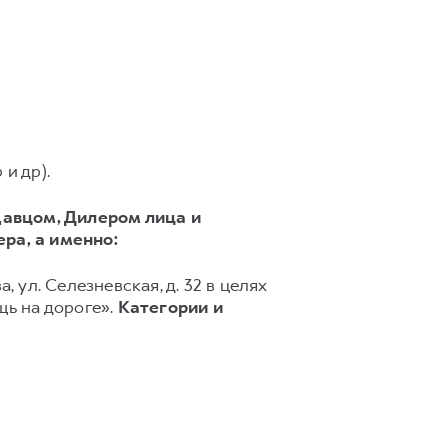
и др).
авцом, Дилером лица и
ера,
а именно:
, ул. Селезневская, д. 32 в целях
ь на дороге».
Категории и