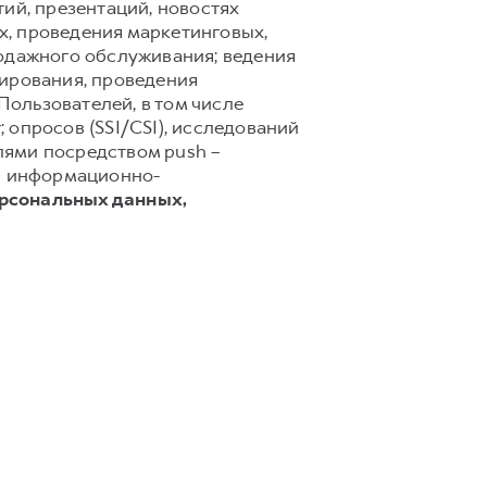
ий, презентаций, новостях
х, проведения маркетинговых,
родажного обслуживания; ведения
тирования, проведения
ользователей, в том числе
 опросов (SSI/CSI), исследований
лями посредством push –
 и информационно-
ерсональных данных,