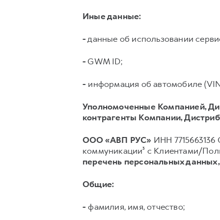
Иные данные:
-
данные об использовании серв
-
GWM ID;
-
информация об автомобиле (VIN, 
Уполномоченные Компанией, Ди
контрагенты Компании, Дистриб
ООО «АВП РУС»
ИНН 7715663136 О
коммуникации³ с Клиентами/Поль
перечень персональных данных
Общие:
-
фамилия, имя, отчество;