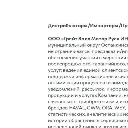
Дистрибьюторы/Импортеры/Пр
ООО «Грейт Волл Мотор Рус»
ИНН
муниципальный округ Останкински
не ограничиваясь: предзаказ и/ил
обеспечение участия в мероприят
послепродажного, гарантийного,
услуг; ведения единой клиентско
поддержки информационных сист
оптимизация процессов взаимоде
уведомлений, рассылок, информац
продукции и услугах Компании, н
связанных с приобретением и исп
брендов HAVAL, GWM, ORA, WEY, 
статистических, аналитических и
истории обращения в сервисные ц
исследований рынка и других ис