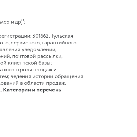
ер и др)²;
егистрации: 301662, Тульская
го, сервисного, гарантийного
равления уведомлений,
ний, почтовой рассылки,
ной клиентской базы;
а и контроля продаж и
тем; ведения истории обращения
дований в области продаж,
..
Категории и перечень