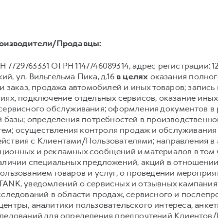
оизводители/Продавцы:
 7729763331 ОГРН 1147746089314, адрес регистрации: 12922
й, ул. Вильгельма Пика, д.16
в целях
оказания полного
и заказ, продажа автомобилей и иных товаров; запись и
иях, подключение отдельных сервисов, оказание иных
 сервисного обслуживания; оформления документов в 
й базы; определения потребностей в производственн
ем; осуществления контроля продаж и обслуживания
йствия с Клиентами/Пользователями; направления в
ионных и рекламных сообщений и материалов в том чи
аличии специальных предложений, акций в отношении 
ользованием товаров и услуг, о проведении мероприят
TANK, уведомлений о сервисных и отзывных кампания
сследований в области продаж, сервисного и послеп
ентры, аналитики пользовательского интереса, анке
следований для определения предпочтений Клиентов/П