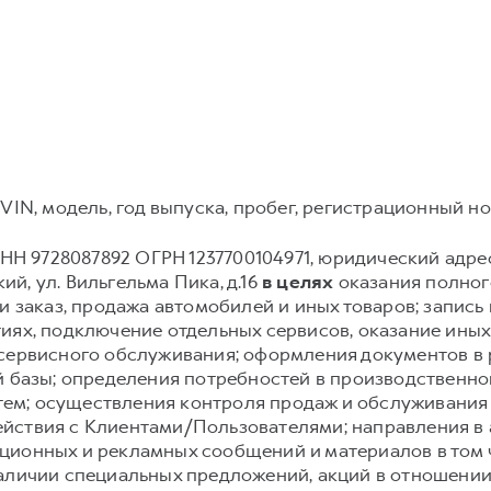
VIN, модель, год выпуска, пробег, регистрационный но
Н 9728087892 ОГРН 1237700104971, юридический адрес: 12
й, ул. Вильгельма Пика, д.16
в целях
оказания полного
и заказ, продажа автомобилей и иных товаров; запись и
иях, подключение отдельных сервисов, оказание иных
 сервисного обслуживания; оформления документов в 
й базы; определения потребностей в производственн
ем; осуществления контроля продаж и обслуживания
йствия с Клиентами/Пользователями; направления в
ионных и рекламных сообщений и материалов в том чи
аличии специальных предложений, акций в отношении 