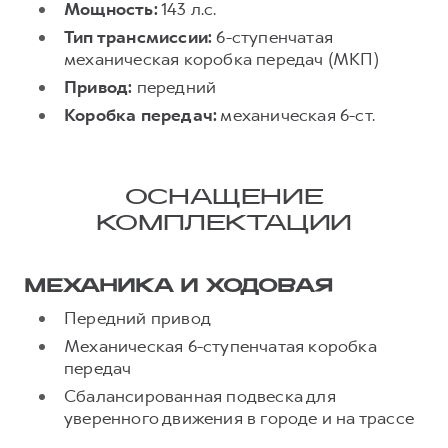
Сервис для корпоративных клиентов
Мощность:
143 л.с.
HAVAL Лизинг
АКСЕССУАРЫ HAVAL
Тип трансмиссии:
6-ступенчатая
механическая коробка передач (МКП)
Автомобильные аксессуары
Привод:
передний
АКСЕССУАРЫ HAVAL
Коллекция CITY
Коробка передач:
механическая 6-ст.
Автомобильные аксессуары
Коллекция Базовая
Коллекция CITY
Коллекция Детская
Коллекция Базовая
ОСНАЩЕНИЕ
КОМПЛЕКТАЦИИ
Коллекция Детская
МЕХАНИКА И ХОДОВАЯ
Передний привод
Механическая 6-ступенчатая коробка
передач
Сбалансированная подвеска для
уверенного движения в городе и на трассе