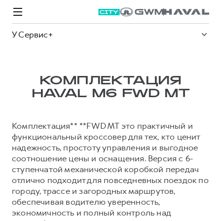
У Сервис+
КОМПЛЕКТАЦИЯ
HAVAL M6 FWD MT
Модели
Покупателям
Владельцам
Спецпредложения
О дилере
Комплектация** **FWD MT это практичный и
функциональный кроссовер для тех, кто ценит
ВЫБОР И ПОКУПКА
СЕРВИС
СПЕЦПРЕДЛОЖЕНИЯ
БРЕНД HAVAL
надежность, простоту управления и выгодное
Автомобили в наличии
Все о сервисе
Покупателям
О бренде
соотношение цены и оснащения. Версия с 6-
ступенчатой механической коробкой передач
Конфигуратор HAVAL
Запись на сервис
Владельцам
Новости
отлично подходит для повседневных поездок по
M6
Аксессуары HAVAL
Моторное масло
О GWM
JOLION
городу, трассе и загородных маршрутов,
от 2 049 000 ₽
от 2 049 000 ₽
обеспечивая водителю уверенность,
Каталоги и прайс-листы
Стоимость ТО
экономичность и полный контроль над
Программа «HAVAL Защита+»
ИНФОРМАЦИЯ О ДИЛЕРЕ