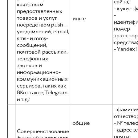
сайта;
качеством
- куки - 
предоставленных
-
товаров и услуг
иные
идентиф
посредством push –
номер
уведомлений, e-mail,
транспор
sms- и mms-
средства;
сообщений,
- Yandex I
почтовой рассылки,
телефонных
звонков и
информационно-
коммуникационных
сервисов, таких как
ВКонтакте, Telegram
и т.д.:
- фамилия
отчество;
общие
- № теле
- адрес 
Совершенствование
почты;