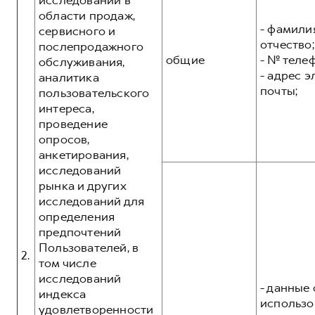
исследований в
области продаж,
- фамилия
сервисного и
отчество;
послепродажного
общие
- № теле
обслуживания,
- адрес 
аналитика
почты;
пользовательского
интереса,
проведение
опросов,
анкетирования,
исследований
рынка и других
исследований для
определения
предпочтений
Пользователей, в
2.
том числе
исследований
- данные 
индекса
использо
удовлетворенности