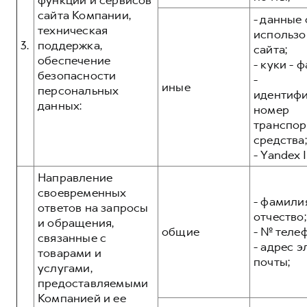
функций и сервисов
сайта Компании,
- данные 
техническая
использо
3.
поддержка,
сайта;
обеспечение
- куки - 
безопасности
-
иные
персональных
идентиф
данных:
номер
транспор
средства;
- Yandex I
Направление
своевременных
- фамилия
ответов на запросы
отчество;
и обращения,
общие
- № теле
связанные с
- адрес 
товарами и
почты;
услугами,
предоставляемыми
Компанией и ее