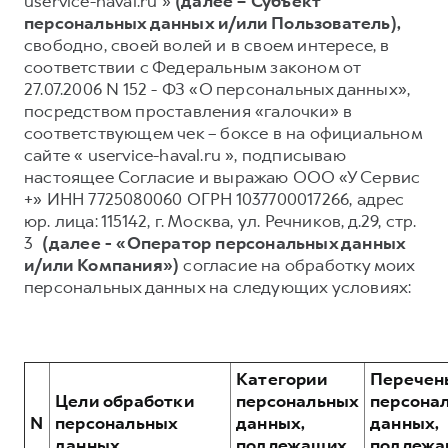
uservice-haval.ru »
(далее – Субъект
персональных данных и/или Пользователь),
Тест-драйв
СЕРВИСНОЕ ОБСЛУЖИВАНИЕ
О дилере
свободно, своей волей и в своем интересе, в
Трейд-ин
Нулевое ТО
Наша команда
соответствии с Федеральным законом от
27.07.2006 N 152 - ФЗ «О персональных данных»,
Программа «Помощь на дороге»
Контакты
посредством проставления «галочки» в
КРЕДИТ И СТРАХОВАНИЕ
Регламенты технического обслуживания
соответствующем чек – боксе в на официальном
DARGO
DARGO X
сайте « uservice-haval.ru », подписываю
от 3 199 000 ₽
от 3 499 000 ₽
Кредитный калькулятор
Электронный ПТС
настоящее Согласие и выражаю ООО «У Сервис
Страхование
+» ИНН 7725080060 ОГРН 1037700017266, адрес
юр. лица: 115142, г. Москва, ул. Речников, д.29, стр.
Кредит
ПОДДЕРЖКА
3
(далее - «Оператор персональных данных
GWM Безопасность
и/или Компания»)
согласие на обработку моих
персональных данных на следующих условиях:
КОРПОРАТИВНЫМ КЛИЕНТАМ
Гарантия HAVAL
F7
F7X
Для малого бизнеса
Мобильное приложение GWM
от 2 899 000 ₽
от 3 599 000 ₽
Корпоративным клиентам
Программа «HAVAL Защита+»
Категории
Перечен
Крупным корпоративным клиентам
Руководства по эксплуатации
Цели обработки
персональных
персона
Система управления автопарком
Подписки
N
персональных
данных,
данных,
данных
подлежащих
подлежа