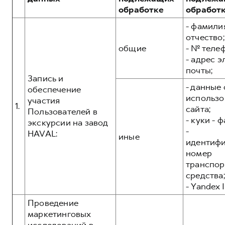
Сервис для корпоративных клиентов
обработке
обработ
HAVAL Лизинг
АКСЕССУАРЫ HAVAL
- фамилия
POER
Автомобильные аксессуары
от 3 449 000 ₽
отчество;
общие
- № теле
АКСЕССУАРЫ HAVAL
Коллекция CITY
- адрес 
Автомобильные аксессуары
Коллекция Базовая
почты;
Запись и
Коллекция CITY
Коллекция Детская
- данные 
обеспечение
использо
Коллекция Базовая
участия
1.
сайта;
Пользователей в
Коллекция Детская
- куки - 
экскурсии на завод
-
HAVAL:
иные
идентиф
номер
транспор
средства;
- Yandex I
Проведение
маркетинговых