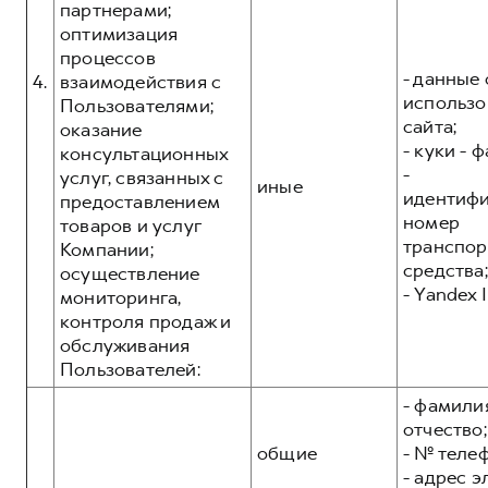
партнерами;
оптимизация
процессов
- данные 
4.
взаимодействия с
использо
Пользователями;
сайта;
оказание
- куки - 
консультационных
-
услуг, связанных с
иные
идентиф
предоставлением
номер
товаров и услуг
транспор
Компании;
средства;
осуществление
- Yandex I
мониторинга,
контроля продаж и
обслуживания
Пользователей:
- фамилия
отчество;
общие
- № теле
- адрес 