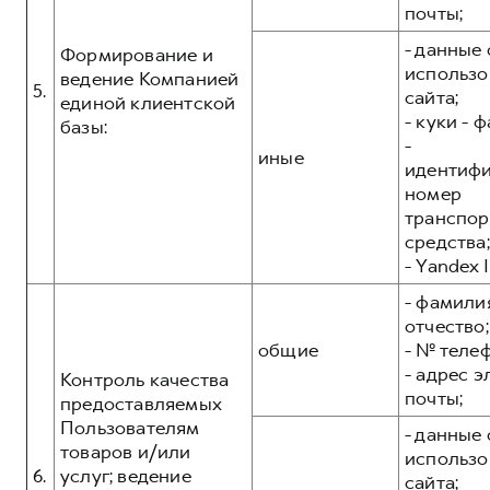
почты;
- данные 
Формирование и
использо
ведение Компанией
5.
сайта;
единой клиентской
- куки - 
базы:
-
иные
идентиф
номер
транспор
средства;
- Yandex I
- фамилия
отчество;
общие
- № теле
- адрес 
Контроль качества
почты;
предоставляемых
Пользователям
- данные 
товаров и/или
использо
6.
услуг; ведение
сайта;